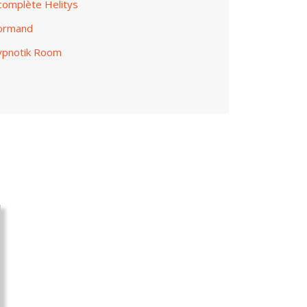
complète Helitys
Cormand
ypnotik Room