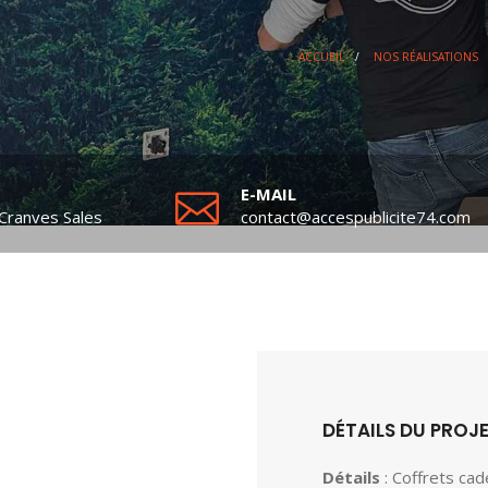
ACCUEIL
/
NOS RÉALISATIONS
E-MAIL
Cranves Sales
contact@accespublicite74.com
DÉTAILS DU PROJ
Détails
: Coffrets ca