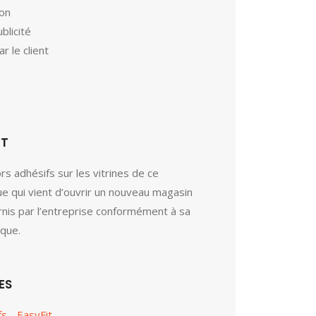
ion
blicité
ar le client
ET
s adhésifs sur les vitrines de ce
ue qui vient d’ouvrir un nouveau magasin
nis par l’entreprise conformément à sa
ique.
ES
s - EasyFit