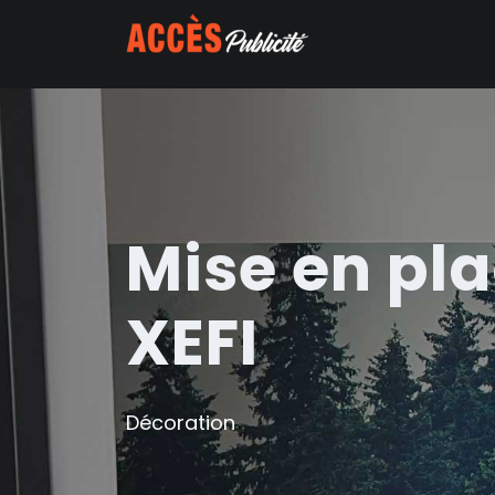
Mise en pla
XEFI
Décoration