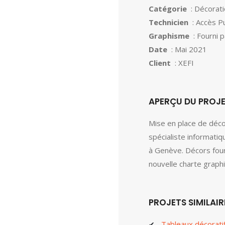
Catégorie
: Décorat
Technicien
: Accès Pu
Graphisme
: Fourni p
Date
: Mai 2021
Client
: XEFI
APERÇU DU PROJ
Mise en place de décor
spécialiste informatiq
à Genève. Décors four
nouvelle charte graph
PROJETS SIMILAIR
Tableaux décoratif