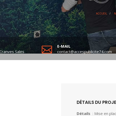
ACCUEIL
/
N
E-MAIL
Cranves Sales
contact@accespublicite74.com
DÉTAILS DU PROJ
Détails
: Mise en pla