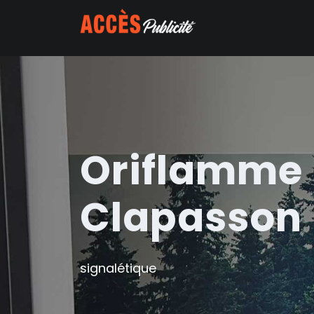
Oriflamme 
Clapasson
signalétique