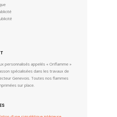
ique
blicité
blicité
ET
ux personnalisés appelés « Oriflamme »
passon spécialisées dans les travaux de
secteur Genevois. Toutes nos flammes
mprimées sur place.
ES
lation d’une signalétique intérieure -