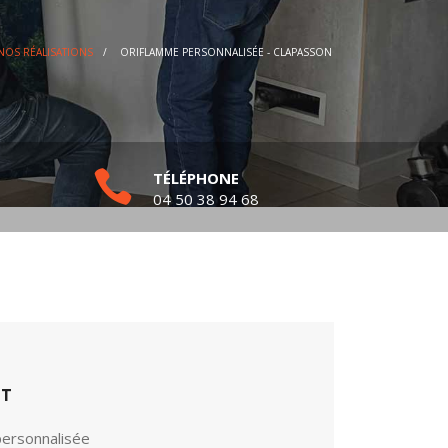
NOS RÉALISATIONS
/
ORIFLAMME PERSONNALISÉE - CLAPASSON
TÉLÉPHONE
04 50 38 94 68
ET
personnalisée