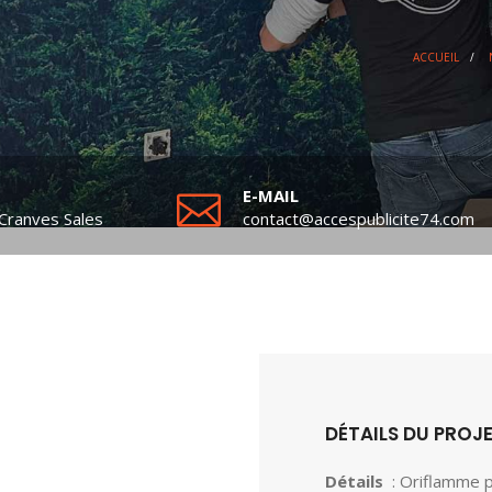
ACCUEIL
/
E-MAIL
Cranves Sales
contact@accespublicite74.com
DÉTAILS DU PROJ
Détails
: Oriflamme 