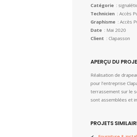
Catégorie
: signalét
Technicien
: Accès Pu
Graphisme
: Accès Pu
Date
: Mai 2020
Client
: Clapasson
APERÇU DU PROJ
Réalisation de drapea
pour l’entreprise Cla
terrassement sur le 
sont assemblées et i
PROJETS SIMILAIR
Fourniture & instal