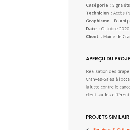
Catégorie
: Signalét
Technicien
: Accès Pu
Graphisme
: Fourni p
Date
: Octobre 2020
Client
: Mairie de Cr
APERÇU DU PROJ
Réalisation des drapea
Cranves-Sales à l’occa
la lutte contre le canc
client sur les différe
PROJETS SIMILAIR
Enseigne & Orifl