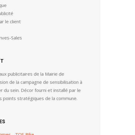
ique
blicité
ar le client
anves-Sales
ET
ux publicitaires de la Mairie de
sion de la campagne de sensibilisation à
er du sein. Décor fourni et installé par le
nts points stratégiques de la commune.
ES
ammes - TOS Bike