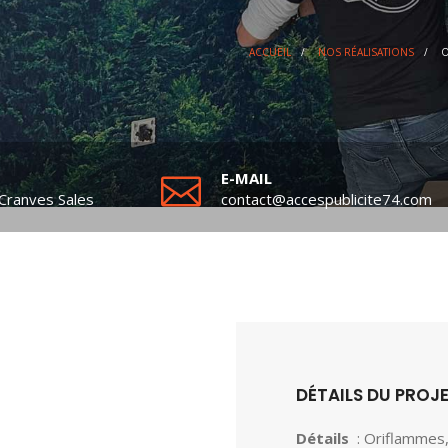
ACCUEIL
/
NOS RÉALISATIONS
/
O
E-MAIL
Cranves Sales
contact@accespublicite74.com
DÉTAILS DU PROJ
Détails
: Oriflammes,