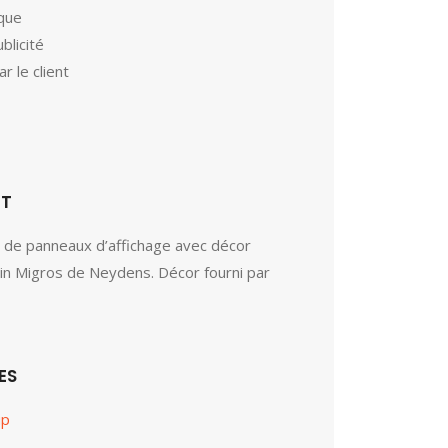
ique
blicité
ar le client
ET
on de panneaux d’affichage avec décor
in Migros de Neydens. Décor fourni par
ES
up