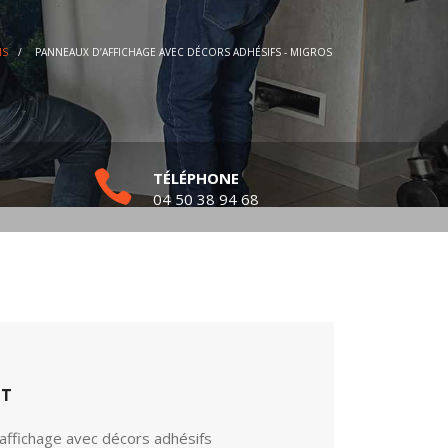
NS
/
PANNEAUX D’AFFICHAGE AVEC DÉCORS ADHÉSIFS - MIGROS
TÉLÉPHONE
04 50 38 94 68
ET
affichage avec décors adhésifs