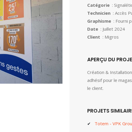
Catégorie
: Signalét
Technicien
: Accès Pu
Graphisme
: Fourni p
Date
: Juillet 2024
Client
: Migros
APERÇU DU PROJ
Création & Installati
adhésif pour le magas
le client.
PROJETS SIMILAIR
Totem - VPK Gro