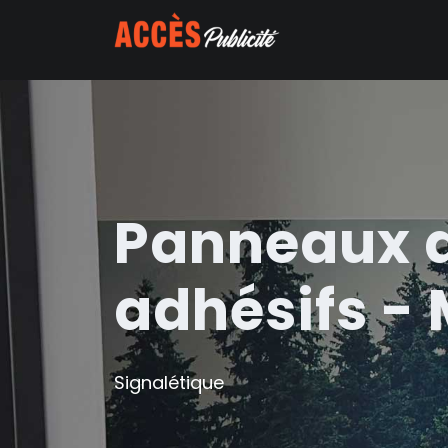
Panneaux d
adhésifs -
Signalétique