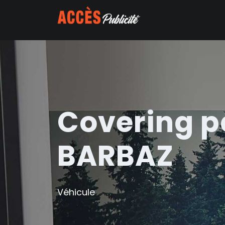
Covering pa
BARBAZ
Véhicule