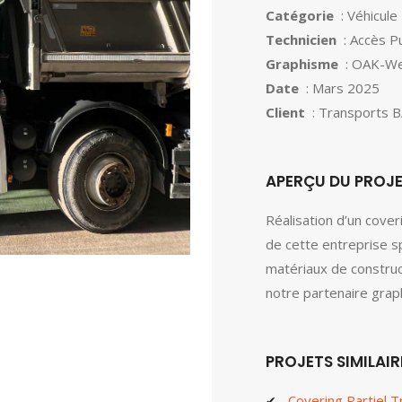
Catégorie
: Véhicule
Technicien
: Accès Pu
Graphisme
: OAK-W
Date
: Mars 2025
Client
: Transports 
APERÇU DU PROJ
Réalisation d’un coveri
de cette entreprise s
matériaux de construc
notre partenaire gra
PROJETS SIMILAIR
Covering Partiel T