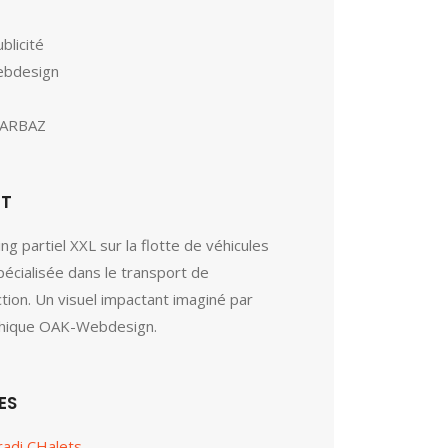
blicité
ebdesign
BARBAZ
ET
ng partiel XXL sur la flotte de véhicules
pécialisée dans le transport de
tion. Un visuel impactant imaginé par
phique OAK-Webdesign.
ES
radi CHalets