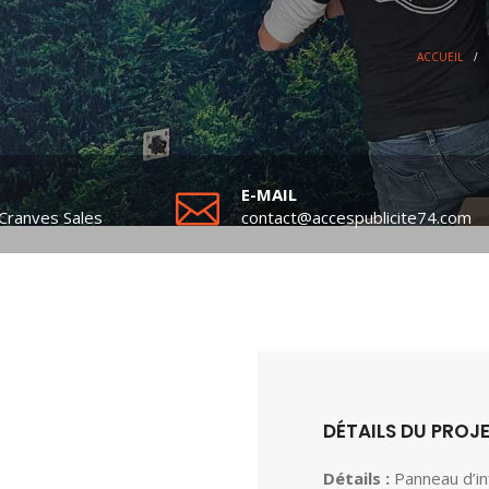
ACCUEIL
/
E-MAIL
Cranves Sales
contact@accespublicite74.com
DÉTAILS DU PROJ
Détails :
Panneau d’i