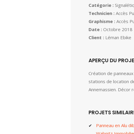
Catégorie :
Signaléti
Technicien :
Accès Pu
Graphisme :
Accès Pu
Date :
Octobre 2018
Client :
Léman Ebike
APERÇU DU PROJ
Création de panneaux 
stations de location d
Annemassien. Décor ré
PROJETS SIMILAIR
Panneau en Alu di
Wabnitz Immobilie