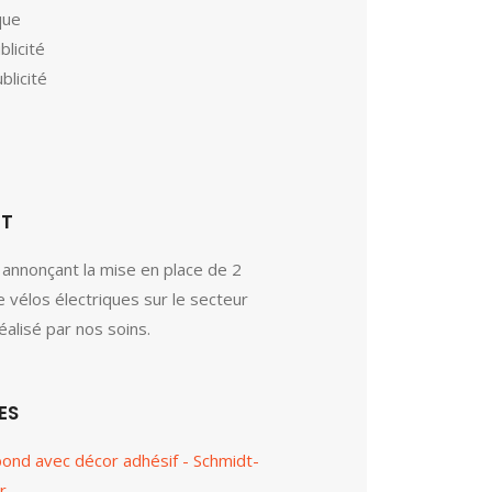
que
blicité
blicité
ET
annonçant la mise en place de 2
e vélos électriques sur le secteur
alisé par nos soins.
ES
bond avec décor adhésif - Schmidt-
r