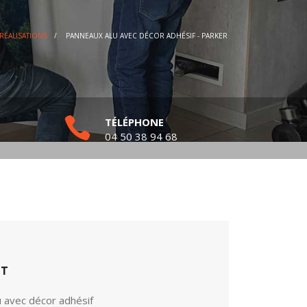
RÉALISATIONS
/
PANNEAUX ALU AVEC DÉCOR ADHÉSIF - PARKER
TÉLÉPHONE
04 50 38 94 68
ET
u avec décor adhésif