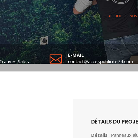
ACCUEIL
/
NOS 
E-MAIL
Cranves Sales
contact@accespublicite74.com
DÉTAILS DU PROJ
Détails
: Panneaux al