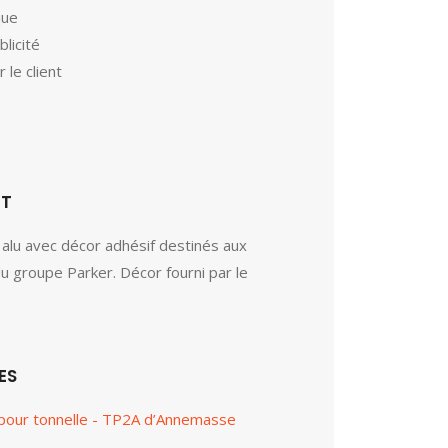
que
blicité
r le client
ET
alu avec décor adhésif destinés aux
 groupe Parker. Décor fourni par le
ES
pour tonnelle - TP2A d’Annemasse