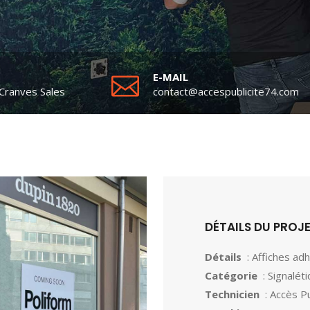
E-MAIL
Cranves Sales
contact@accespublicite74.com
DÉTAILS DU PROJ
Détails
: Affiches ad
Catégorie
: Signalét
Technicien
: Accès Pu