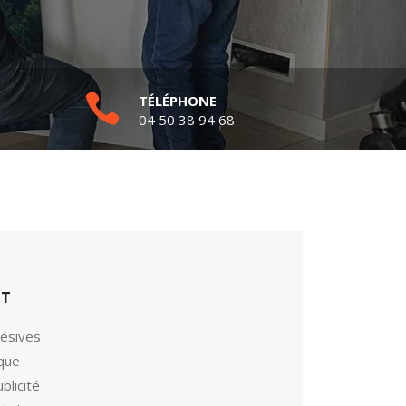
TÉLÉPHONE
04 50 38 94 68
ET
hésives
ique
blicité